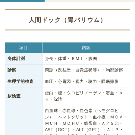
人間ドック
（胃バリウム）
項目
内容
身体計測
身長・体重・ＢＭＩ・腹囲
診察
問診（既往歴・自覚症状等）・胸部診察
生理学的検査
血圧・心電図・視力・聴力・眼底撮影
蛋白・糖・ウロビリノーゲン・潜血・ｐ
尿検査
Ｈ・沈渣
白血球・赤血球・血色素（ヘモグロビ
ン）・ヘマトクリット・血小板・ＭＣＶ・
ＭＣＨ・ＭＣＨＣ・総蛋白・Ａ／Ｇ比・
AST（GOT）・ALT（GPT）・ＡＬＰ・