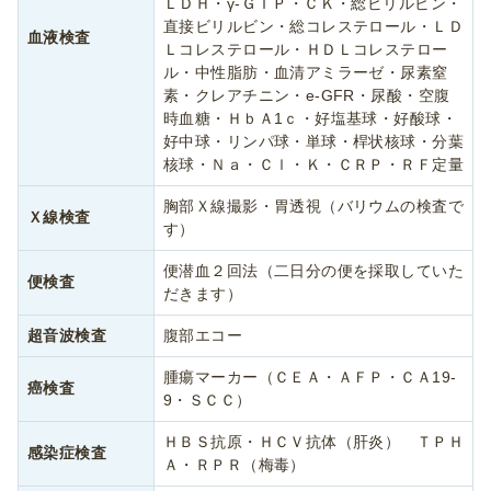
ＬＤＨ・γ-ＧＴＰ・ＣＫ・総ビリルビン・
直接ビリルビン・総コレステロール・ＬＤ
血液検査
Ｌコレステロール・ＨＤＬコレステロー
ル・中性脂肪・血清アミラーゼ・尿素窒
素・クレアチニン・e-GFR・尿酸・空腹
時血糖・ＨｂＡ1ｃ・好塩基球・好酸球・
好中球・リンパ球・単球・桿状核球・分葉
核球・Ｎａ・Ｃｌ・Ｋ・ＣＲＰ・ＲＦ定量
胸部Ｘ線撮影・胃透視（バリウムの検査で
Ｘ線検査
す）
便潜血２回法（二日分の便を採取していた
便検査
だきます）
超音波検査
腹部エコー
腫瘍マーカー（ＣＥＡ・ＡＦＰ・ＣＡ19-
癌検査
9・ＳＣＣ）
ＨＢＳ抗原・ＨＣＶ抗体（肝炎） ＴＰＨ
感染症検査
Ａ・ＲＰＲ（梅毒）